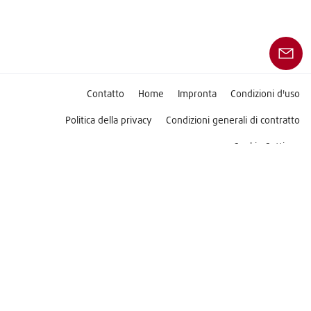
Contatto
Home
Impronta
Condizioni d'uso
Politica della privacy
Condizioni generali di contratto
Cookie Settings
Seguici su
Copyright © 2026 Linde Material Handling
Questo sito web è destinato esclusivamente ai clienti
commerciali.