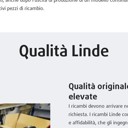
atti, anche dopo l'uscita di produzione di un modello contin
tivi pezzi di ricambio.
Qualità Linde
Qualità origina
elevate
I ricambi devono arrivare n
richiesta. I ricambi Linde 
e affidabilità, che gli ingeg