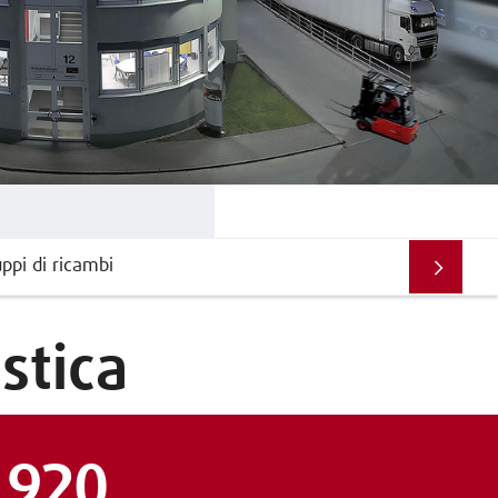
ppi di ricambi
stica
 920