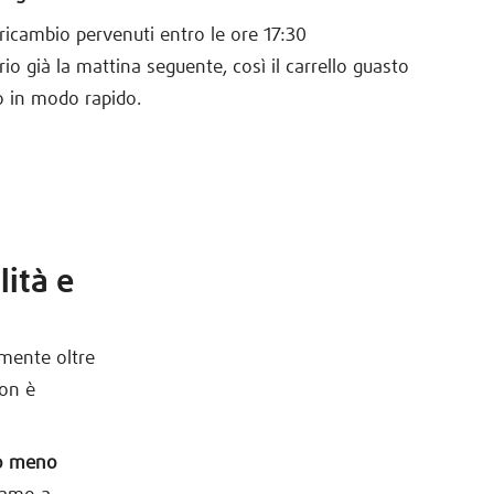
i ricambio pervenuti entro le ore 17:30
io già la mattina seguente, così il carrello guasto
o in modo rapido.
lità e
amente oltre
non è
lo meno