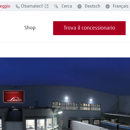
eggio
Chiamateci!
Cerca
Deutsch
Français
Shop
Trova il concessionario