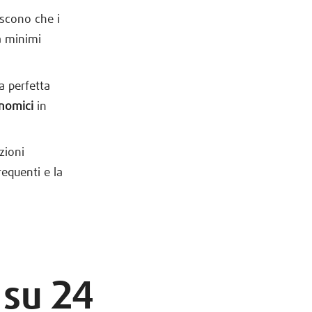
iscono che i
à minimi
la perfetta
nomici
in
uzioni
requenti e la
 su 24