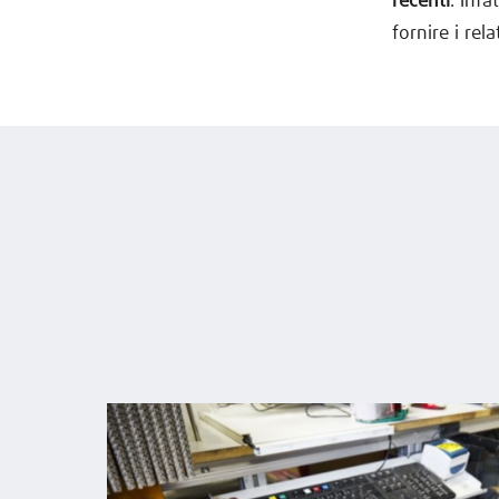
recenti
. Inf
fornire i rela