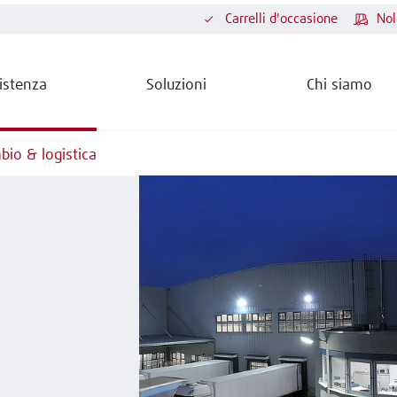
Carrelli d'occasione
Nol
istenza
Soluzioni
Chi siamo
bio & logistica