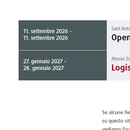
Sant Ant
11. settembre 2026
-
Open
11. settembre 2026
Messe Zü
27. gennaio 2027
-
Logi
28. gennaio 2027
Se alcune fie
su questo si
vediamo l’or