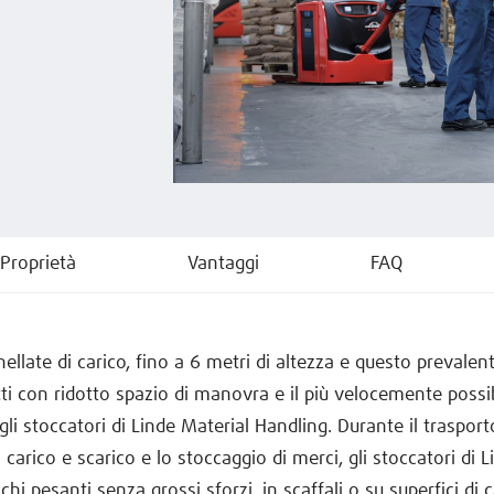
Proprietà
Vantaggi
FAQ
nellate di carico, fino a 6 metri di altezza e questo prevale
tti con ridotto spazio di manovra e il più velocemente possibi
gli stoccatori di Linde Material Handling. Durante il trasporto
 carico e scarico e lo stoccaggio di merci, gli stoccatori di L
chi pesanti senza grossi sforzi, in scaffali o su superfici di c