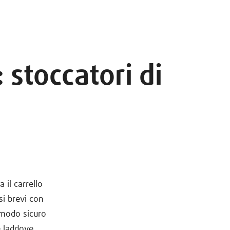
 stoccatori di
 il carrello
i brevi con
n modo sicuro
e laddove