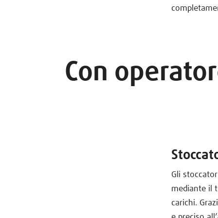
completament
Con operatore
Stoccato
Gli stoccator
mediante il 
carichi. Gra
e preciso al