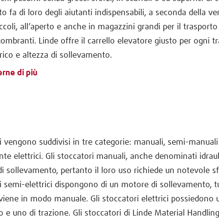
to fa di loro degli aiutanti indispensabili, a seconda della ve
coli, all’aperto e anche in magazzini grandi per il trasporto
ombranti. Linde offre il carrello elevatore giusto per ogni tr
arico e altezza di sollevamento.
rne di più
ri vengono suddivisi in tre categorie: manuali, semi-manuali
e elettrici. Gli stoccatori manuali, anche denominati idrauli
di sollevamento, pertanto il loro uso richiede un notevole sf
i semi-elettrici dispongono di un motore di sollevamento, tu
viene in modo manuale. Gli stoccatori elettrici possiedono
 e uno di trazione. Gli stoccatori di Linde Material Handling