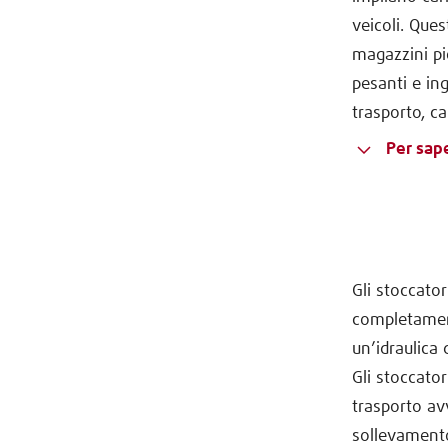
veicoli. Ques
magazzini pic
pesanti e ing
trasporto, c
Per sape
Gli stoccato
completament
un’idraulica 
Gli stoccator
trasporto av
sollevamento