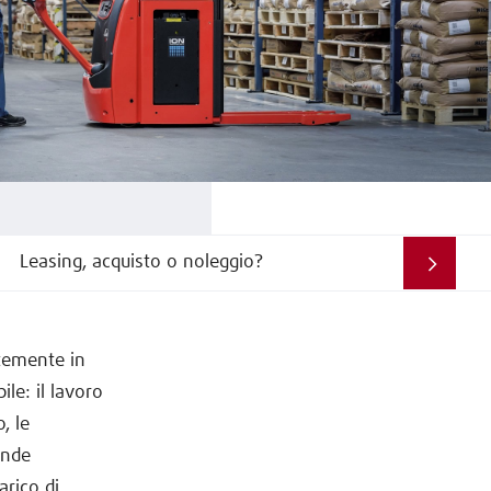
Leasing, acquisto o noleggio?
ntemente in
le: il lavoro
, le
inde
arico di