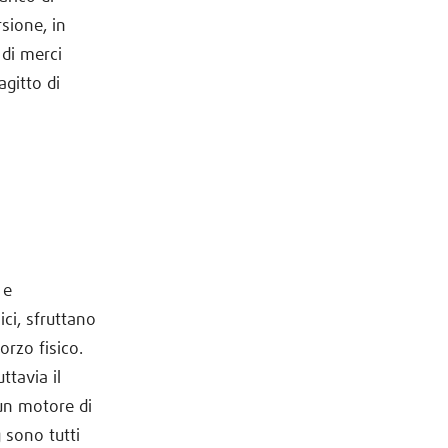
rsione, in
 di merci
agitto di
 e
ci, sfruttano
orzo fisico.
ttavia il
 un motore di
 sono tutti