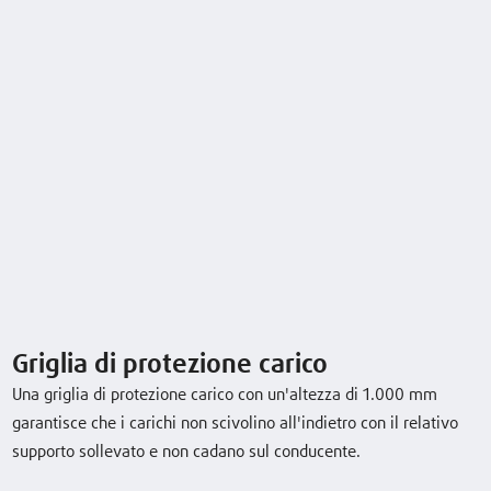
Assistenza
Dati tecnici
Model
Portata/Carico
Sollevamento
Velocità, con /
senza carico
D12
1,2 (t)
4266 (mm)
6 / 6 km/h
Griglia di protezione carico
Una griglia di protezione carico con un'altezza di 1.000 mm
D14
1,4 (t)
4266 (mm)
6 / 6 km/h
garantisce che i carichi non scivolino all'indietro con il relativo
supporto sollevato e non cadano sul conducente.
Scarica la scheda tecnica