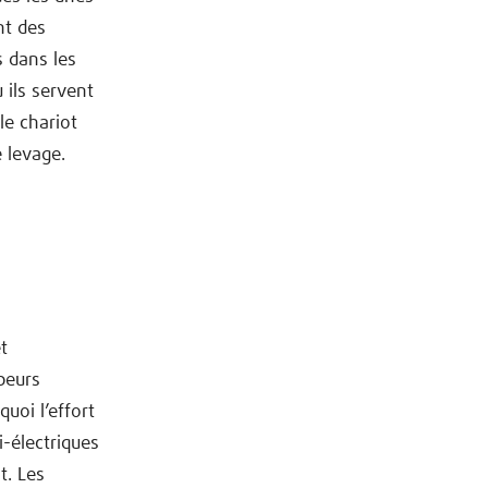
nt des
s dans les
 ils servent
le chariot
 levage.
t
beurs
uoi l’effort
i-électriques
t. Les