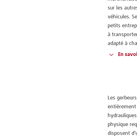
sur les autr
véhicules. S
petits entre
à transporte
adapté à cha
En savoi
Les gerbeurs
entièrement 
hydrauliques
physique req
disposent d’