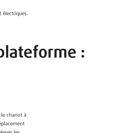
 électriques.
lateforme :
le chariot à
déplacement
lever les