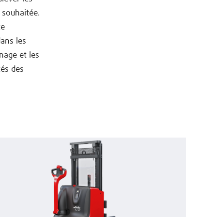
 souhaitée.
te
dans les
inage et les
tés des