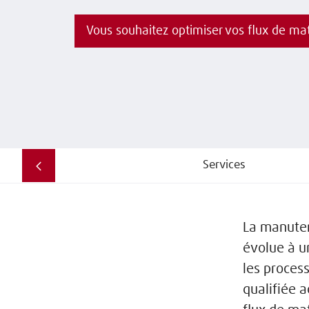
Services
La manuten
évolue à u
les proces
qualifiée a