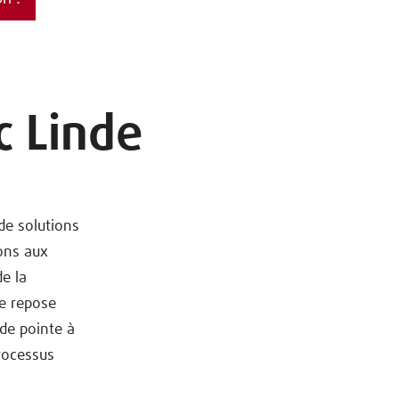
c Linde
de solutions
ons aux
de la
ue repose
 de pointe à
rocessus