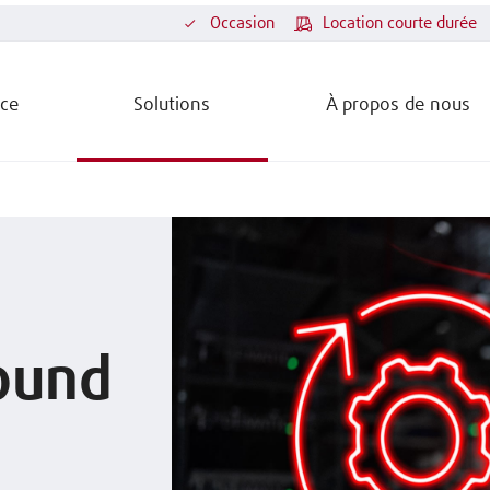
Occasion
Location courte durée
ice
Solutions
À propos de nous
ound