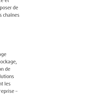
té et
sposer de
es chaînes
dage
tockage,
on de
lutions
nt les
reprise –