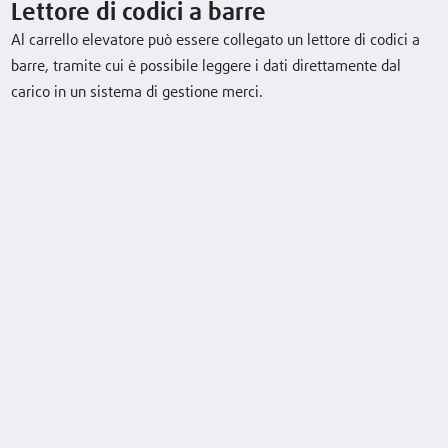
Lettore di codici a barre
Al carrello elevatore può essere collegato un lettore di codici a
Scarica la scheda tecnica
barre, tramite cui è possibile leggere i dati direttamente dal
carico in un sistema di gestione merci.
Scarica brochure
Equipaggiamento optional
Lettore di codici a barre
Linde BlueSpot™
Posizionamento del carico
Laser "a tenda" 2D