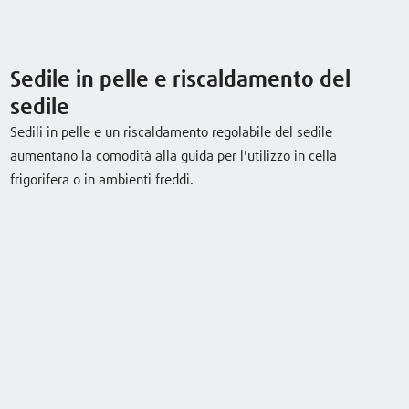
T25RW
2,5 (t)
125 (mm)
10 / 12 km/h
Sedile in pelle e riscaldamento del
sedile
Sedili in pelle e un riscaldamento regolabile del sedile
aumentano la comodità alla guida per l'utilizzo in cella
Scarica la scheda tecnica
frigorifera o in ambienti freddi.
Equipaggiamento optional
Sedile in pelle e riscaldamento del sedile
Griglia di protezione carico