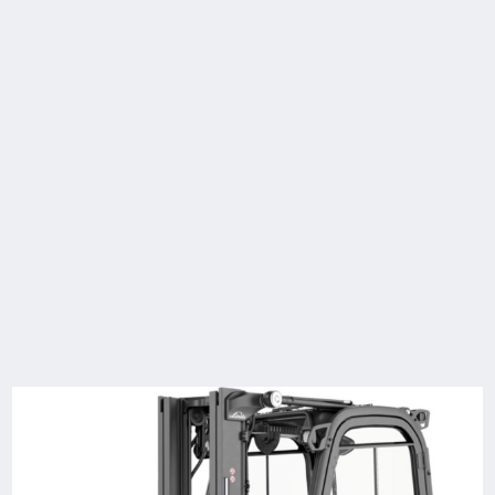
Dati tecnici
Model
Portata/Carico
Sollevamento
Velocità, con /
senza carico
Ei16P
1,6 (t)
3050 (mm)
20 / 20 km/h
Ei16P Container
1,6 (t)
2850 (mm)
20 / 20 km/h
Ei18P
1,8 (t)
3050 (mm)
20 / 20 km/h
Ei18P Container
1,8 (t)
2850 (mm)
20 / 20 km/h