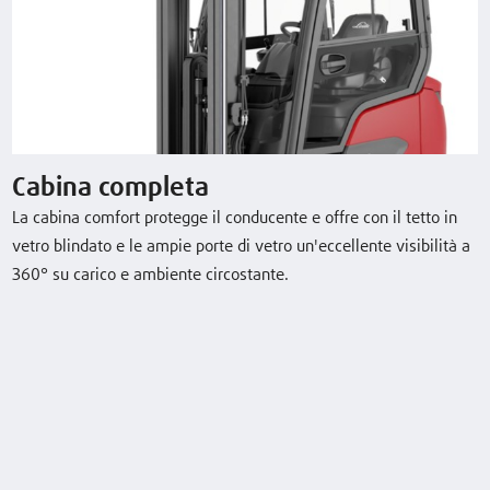
Ei20P
2,0 (t)
3050 (mm)
20 / 20 km/h
Ei20P Container
2,0 (t)
2850 (mm)
20 / 20 km/h
Scarica la scheda tecnica
Cabina completa
La cabina comfort protegge il conducente e offre con il tetto in
vetro blindato e le ampie porte di vetro un'eccellente visibilità a
360° su carico e ambiente circostante.
Equipaggiamento optional
Cabina completa
Impianto di climatizzazione con riscaldamento integrato