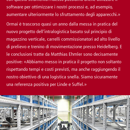
software per ottimizzare i nostri processi e, ad esempio,
aumentare ulteriormente lo sfruttamento degli apparecchi.»
Ormai è trascorso quasi un anno dalla messa in pratica del
nuovo progetto dell’intralogistica basato sul principio di
magazzino verticale, carrelli commissionatori ad alto livello
di prelievo e trenino di movimentazione presso Heidelberg. E
le conclusioni tratte da Matthias Ehmler sono decisamente
positive: «Abbiamo messo in pratica il progetto non soltanto
rispettando tempi e costi previsti, ma anche raggiungendo il
nostro obiettivo di una logistica snella. Siamo sicuramente
una referenza positiva per Linde e Suffel.»