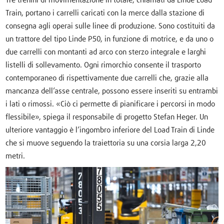
Tre trenini di movimentazione in totale, chiamati da Linde Load
Train, portano i carrelli caricati con la merce dalla stazione di
consegna agli operai sulle linee di produzione. Sono costituiti da
un trattore del tipo Linde P50, in funzione di motrice, e da uno o
due carrelli con montanti ad arco con sterzo integrale e larghi
listelli di sollevamento. Ogni rimorchio consente il trasporto
contemporaneo di rispettivamente due carrelli che, grazie alla
mancanza dell’asse centrale, possono essere inseriti su entrambi
i lati o rimossi. «Ciò ci permette di pianificare i percorsi in modo
flessibile», spiega il responsabile di progetto Stefan Heger. Un
ulteriore vantaggio è l’ingombro inferiore del Load Train di Linde
che si muove seguendo la traiettoria su una corsia larga 2,20
metri.