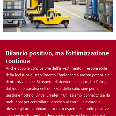
Bilancio positivo, ma l’ottimizzazione
continua
Anche dopo la conclusione dell’investimento il responsabile
della logistica di stabilimento Ehmler cerca ancora potenziale
di ottimizzazione. Si aspetta di ricevere supporto, tra l’altro,
dal modulo «analisi dell’utilizzo» della soluzione per la
gestione flotta di Linde. Ehmler: «Utilizziamo 'connect:' già da
molti anni per controllare l’accesso ai carrelli elevatori e
rilevare gli urti e abbiamo raccolto esperienze molto positive
con questo strumento. Adesso possiamo anche utilizzare il