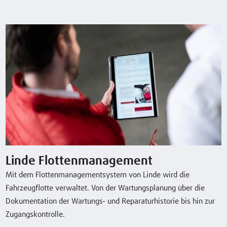
Typenblatt herunterladen
Broschüre herunterladen
Sonderausstattung
Linde Flottenmanagement
Linde Flottenmanagement
Mit dem Flottenmanagementsystem von Linde wird die
Lastschutzgitter
Fahrzeugflotte verwaltet. Von der Wartungsplanung über die
Dokumentation der Wartungs- und Reparaturhistorie bis hin zur
Linde BlueSpot™
Zugangskontrolle.