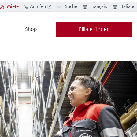
Miete
Anrufen
Suche
Français
Italiano
Shop
Filiale finden