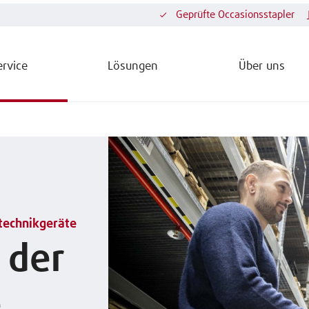
Geprüfte Occasionsstapler
ervice
Lösungen
Über uns
rtechnikgeräte
 der
e