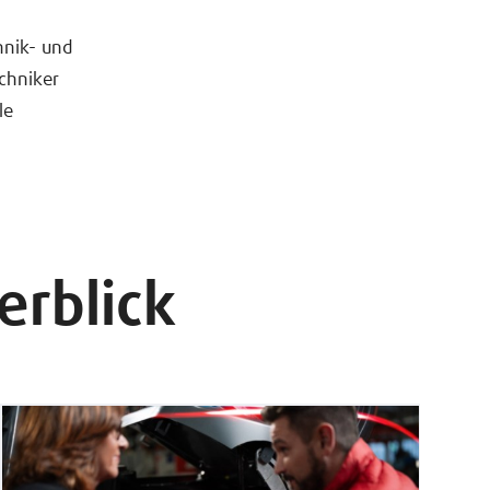
hnik- und
echniker
le
erblick