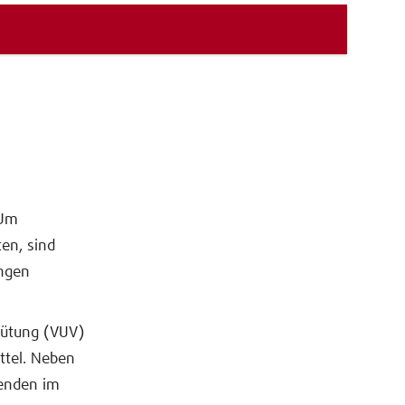
 Um
ten, sind
ungen
hütung (VUV)
ttel. Neben
tenden im