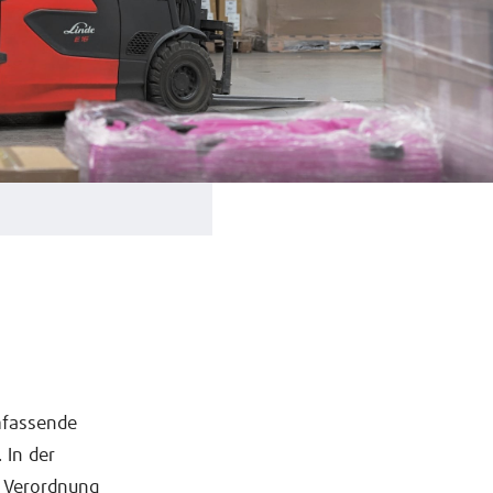
mfassende
 In der
r Verordnung