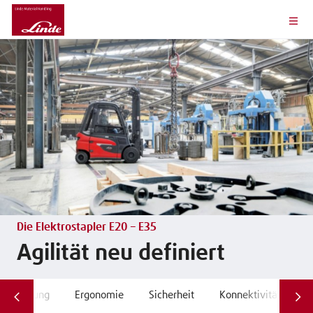
Die Elektrostapler E20 – E35
Agilität neu definiert
Leistung
Ergonomie
Sicherheit
Konnektivität
S