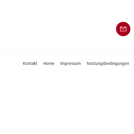
Kontakt
Home
Impressum
Nutzungsbedingungen
Datenschutzerklärung
Allgemeine Geschäftsbedingungen
Cookie-Einstellungen
Folgen Sie uns auf
Copyright © 2026 Linde Material Handling