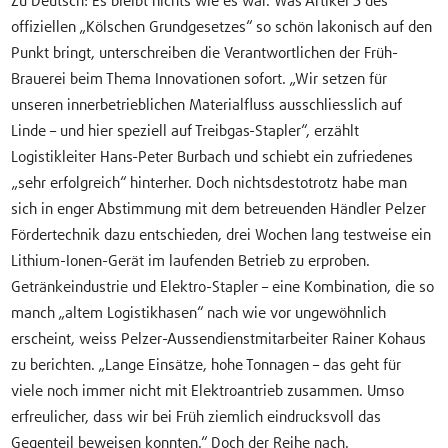
Zu Deutsch: Es bleibt nichts wie es war. Was Artikel 5 des
offiziellen „Kölschen Grundgesetzes“ so schön lakonisch auf den
Punkt bringt, unterschreiben die Verantwortlichen der Früh-
Brauerei beim Thema Innovationen sofort. „Wir setzen für
unseren innerbetrieblichen Materialfluss ausschliesslich auf
Linde – und hier speziell auf Treibgas-Stapler“, erzählt
Logistikleiter Hans-Peter Burbach und schiebt ein zufriedenes
„sehr erfolgreich“ hinterher. Doch nichtsdestotrotz habe man
sich in enger Abstimmung mit dem betreuenden Händler Pelzer
Fördertechnik dazu entschieden, drei Wochen lang testweise ein
Lithium-Ionen-Gerät im laufenden Betrieb zu erproben.
Getränkeindustrie und Elektro-Stapler – eine Kombination, die so
manch „altem Logistikhasen“ nach wie vor ungewöhnlich
erscheint, weiss Pelzer-Aussendienstmitarbeiter Rainer Kohaus
zu berichten. „Lange Einsätze, hohe Tonnagen – das geht für
viele noch immer nicht mit Elektroantrieb zusammen. Umso
erfreulicher, dass wir bei Früh ziemlich eindrucksvoll das
Gegenteil beweisen konnten.“ Doch der Reihe nach.