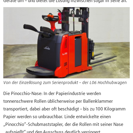
Geräte um – und bietet die Lösung inzwischen sogar in Serie an.
Von der Einzellösung zum Serienprodukt – der L06 Hochhubwagen
Die Pinocchio-Nase: In der Papierindustrie werden
tonnenschwere Rollen üblicherweise per Ballenklammer
transportiert, dabei aber oft beschädigt – bis zu 100 Kilogramm
Papier werden so unbrauchbar. Linde entwickelte einen
„Pinocchio“-Schubmaststapler, der die Rollen mit seiner Nase
„aufspießt“ und den Ausschuss deutlich verringert.