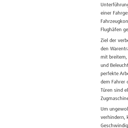
Unterführung
einer Fahrge
Fahrzeugkon
Flughäfen g
Ziel der ver
den Warentr
mit breitem,
und Beleuch
perfekte Arb
dem Fahrer d
Türen sind e
Zugmaschine
Um ungewoll
verhindern, 
Geschwindigk