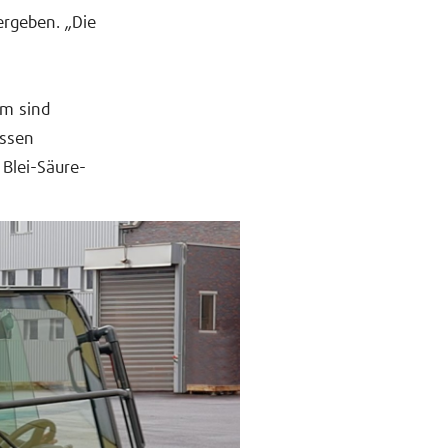
ergeben. „Die
em sind
assen
Blei-Säure-