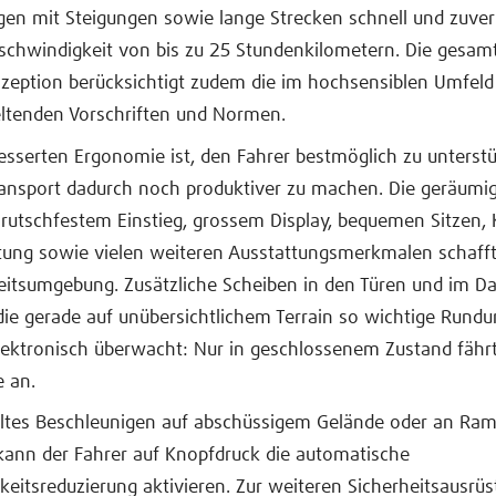
en mit Steigungen sowie lange Strecken schnell und zuver
schwindigkeit von bis zu 25 Stundenkilometern. Die gesam
zeption berücksichtigt zudem die im hochsensiblen Umfeld
eltenden Vorschriften und Normen.
besserten Ergonomie ist, den Fahrer bestmöglich zu unterst
ansport dadurch noch produktiver zu machen. Die geräumi
 rutschfestem Einstieg, grossem Display, bequemen Sitzen,
tung sowie vielen weiteren Ausstattungsmerkmalen schafft
eitsumgebung. Zusätzliche Scheiben in den Türen und im D
ie gerade auf unübersichtlichem Terrain so wichtige Rundu
lektronisch überwacht: Nur in geschlossenem Zustand fährt
 an.
tes Beschleunigen auf abschüssigem Gelände oder an Ra
kann der Fahrer auf Knopfdruck die automatische
eitsreduzierung aktivieren. Zur weiteren Sicherheitsausrü