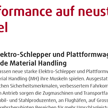
formance auf neu
el
lektro-Schlepper und Plattformw
nde Material Handling
lassen neue starke Elektro-Schlepper und Plattfor
rial Handling (MH) ihre Muskeln spielen. Ausgestat
chen Sicherheitsmerkmalen, verbessertem Fahrkom
m Antrieb sorgen die Zugmaschinen und Transportf
bil- und Stahlproduzenten, an Flughäfen, auf Gro
rkehrsberuhigten Bereichen für mehr Umschlagleist