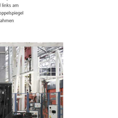
d links am
oppelspiegel
snahmen