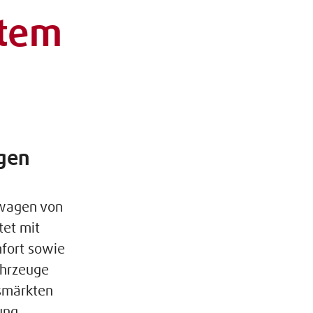
stem
agen
mwagen von
tet mit
fort sowie
ahrzeuge
ssmärkten
ung.