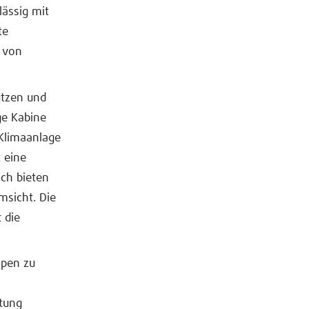
lässig mit
te
 von
ützen und
ge Kabine
 Klimaanlage
 eine
ach bieten
msicht. Die
 die
mpen zu
stung