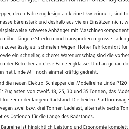
epper, deren Fahrzeugdesign an kleine Lkw erinnert, sind tr
masse bärenstark und deshalb aus vielen Einsätzen nicht 
beispielsweise schwere Anhänger mit Maschinenkomponent
en über längere Strecken und transportieren grosse Ladun
n zuverlässig auf schmalen Wegen. Hoher Fahrkomfort für 
sowie ein schneller, sicherer Warenumschlag sind die vorh
n der Betreiber an diese Fahrzeugklasse. Und an genau di
en hat Linde MH noch einmal kräftig gedreht.
nd die neuen Elektro-Schlepper der Modellreihe Linde P120 
r Zuglasten von zwölf, 18, 25, 30 und 35 Tonnen, das Mode
t kurzem oder langem Radstand. Die beiden Plattformwag
gen zwei bzw. drei Tonnen Ladelast, alternativ sechs Ton
bt es Optionen für die Länge des Radstands.
Baureihe ist hinsichtlich Leistung und Ergonomie komplett