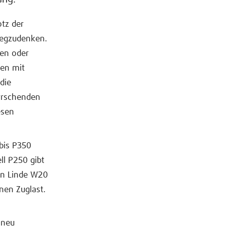
otz der
wegzudenken.
en oder
gen mit
die
errschenden
esen
bis P350
ll P250 gibt
en Linde W20
nen Zuglast.
 neu