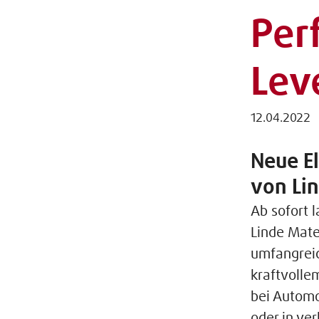
Per
Lev
12.04.2022
Neue E
von Li
Ab sofort 
Linde Mate
umfangrei
kraftvolle
bei Automo
oder in ve