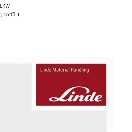
r LKW-
, entfällt