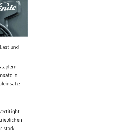
 Last und
staplern
insatz in
aleinsatz:
ertiLight
rieblichen
 stark