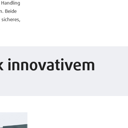
l Handling
n. Beide
 sicheres,
.
nk innovativem