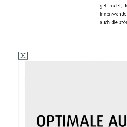
geblendet, d
Innenwände ir
auch die stö