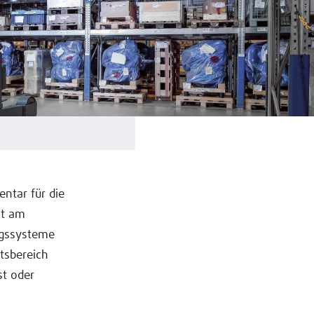
ntar für die
eit am
ungssysteme
itsbereich
st oder