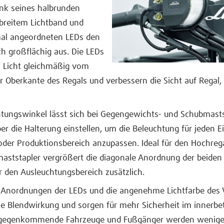
ank seines halbrunden
breitem Lichtband und
mal angeordneten LEDs den
ch großflächig aus. Die LEDs
s Licht gleichmäßig vom
r Oberkante des Regals und verbessern die Sicht auf Regal,
htungswinkel lässt sich bei Gegengewichts- und Schubmast
ber die Halterung einstellen, um die Beleuchtung für jeden E
 oder Produktionsbereich anzupassen. Ideal für den Hochreg
aststapler vergrößert die diagonale Anordnung der beiden
 den Ausleuchtungsbereich zusätzlich.
e Anordnungen der LEDs und die angenehme Lichtfarbe des V
ie Blendwirkung und sorgen für mehr Sicherheit im innerbet
tgegenkommende Fahrzeuge und Fußgänger werden weniger