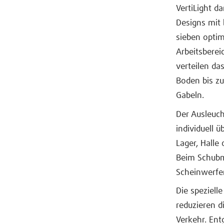
VertiLight d
Designs mit 
sieben opti
Arbeitsberei
verteilen da
Boden bis zu
Gabeln.
Der Ausleuc
individuell ü
Lager, Halle
Beim Schubm
Scheinwerfer
Die speziell
reduzieren d
Verkehr. En