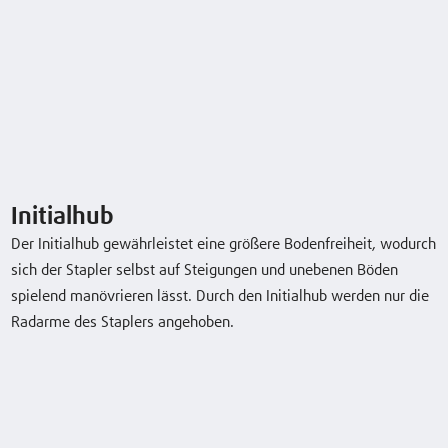
Erginomie
Handling
Service
Initialhub
Der Initialhub gewährleistet eine größere Bodenfreiheit, wodurch
sich der Stapler selbst auf Steigungen und unebenen Böden
Technische Daten
spielend manövrieren lässt. Durch den Initialhub werden nur die
Radarme des Staplers angehoben.
Model
Tragfähigkeit/Last
Hub
Fahrgeschwindi
mit/ohne Last
L14AP
1.4 (t)
2844 (mm)
4/4 6/6 (8/10)