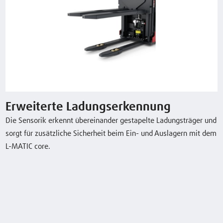
K5
L-MATIC core
1.2 (t)
1844 (mm)
24 / 206
(V)/(Ah) o. k
Typenblatt herunterladen
Erweiterte Ladungserkennung
Die Sensorik erkennt übereinander gestapelte Ladungsträger und
Sonderausstattung
sorgt für zusätzliche Sicherheit beim Ein- und Auslagern mit dem
L-MATIC core.
Erweiterte Ladungserkennung
Linde BlueSpot
Erhöhte Navigationslaserhöhe