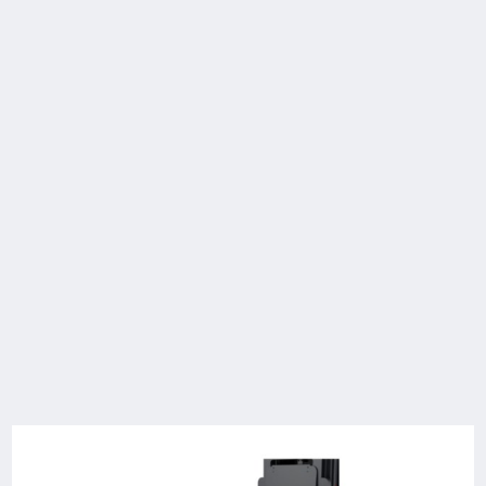
Eigenschaften
Sicherheit
Handling
Service
Technische Daten
Model
Tragfähigkeit/Last
Hub
Batteriespannu
/ Nennkapazität