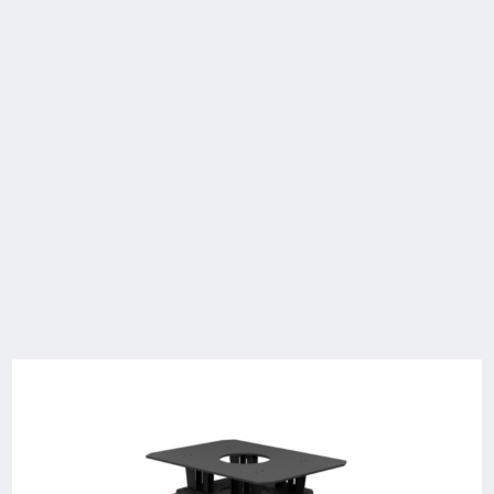
Sicherheit
Handling
Service
Technische Daten
Model
Tragfähigkeit/Last
Lastabmessungen
Höhe gesenkt
b12 x l6
C-MATIC 10
1.0 (t)
1200x1200 //
260 (mm)
(1080 x 1080)
(mm)