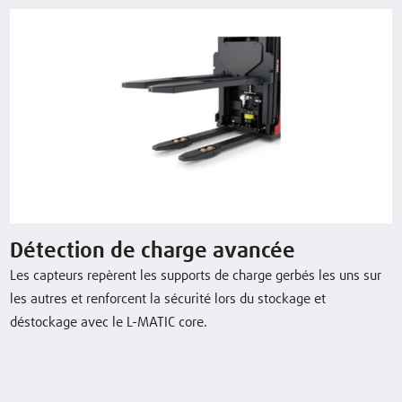
nominale/Charge
capacité (5h) de
la batterie
L-MATIC core
1,2 (t)
1844 (mm)
24 / 206
(V)/(Ah) o. k
Télécharger la fiche technique
Détection de charge avancée
Équipements en option
Les capteurs repèrent les supports de charge gerbés les uns sur
les autres et renforcent la sécurité lors du stockage et
déstockage avec le L-MATIC core.
Détection de charge avancée
BlueSpot™ Linde