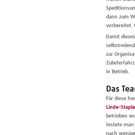
Speditionsu
dann zum We
vorbereitet.
Damit dieses
selbstredend 
zur Organisa
Zulieferfahr
in Betrieb.
Das Tea
Für diese he
Linde-Staple
betrieben wu
testete man 
nach wenigen