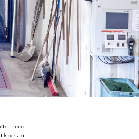
tterie nun
stikhub am