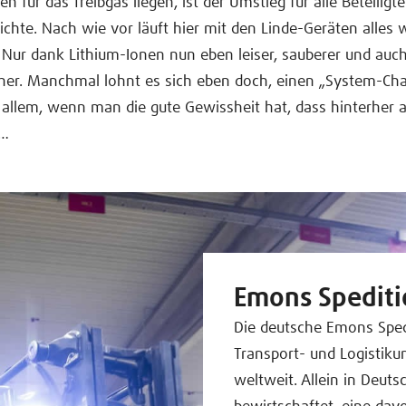
 für das Treibgas liegen, ist der Umstieg für alle Beteiligt
ichte. Nach wie vor läuft hier mit den Linde-Geräten alles
Nur dank Lithium-Ionen nun eben leiser, sauberer und auc
cher. Manchmal lohnt es sich eben doch, einen „System-Ch
allem, wenn man die gute Gewissheit hat, dass hinterher a
 …
Emons Spediti
Die deutsche Emons Sped
Transport- und Logistik
weltweit. Allein in Deut