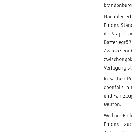
brandenburg
Nach der erf
Emons-Stando
die Stapler 
Batteriegröß
Zwecke vor O
zwischengela
Verfügung st
In Sachen P
ebenfalls in
und Fahrzeug
Murren.
Weil am Ende
Emons – auch