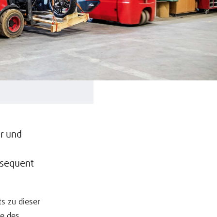
er und
nsequent
s zu dieser
e des