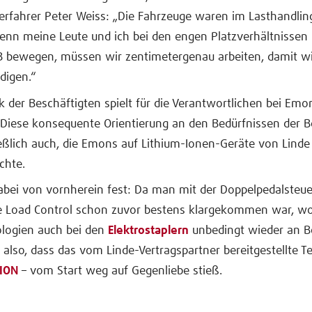
lerfahrer Peter Weiss: „Die Fahrzeuge waren im Lasthandli
enn meine Leute und ich bei den engen Platzverhältnissen
B bewegen, müssen wir zentimetergenau arbeiten, damit wi
digen.“
 der Beschäftigten spielt für die Verantwortlichen bei Emo
 Diese konsequente Orientierung an den Bedürfnissen der B
eßlich auch, die Emons auf Lithium-Ionen-Geräte von Linde
chte.
abei von vornherein fest: Da man mit der Doppelpedalsteu
de Load Control schon zuvor bestens klargekommen war, w
ologien auch bei den
Elektrostaplern
unbedingt wieder an B
also, dass das vom Linde-Vertragspartner bereitgestellte Te
-ION
– vom Start weg auf Gegenliebe stieß.