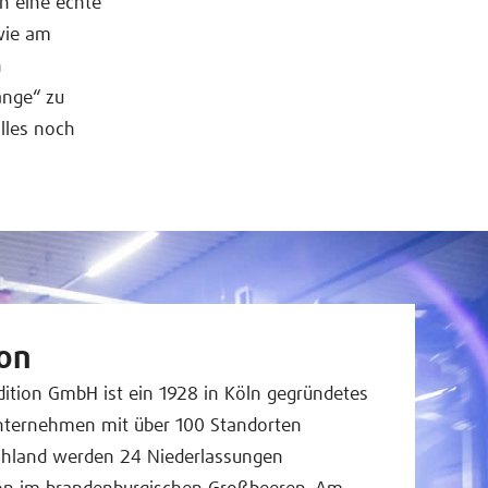
en eine echte
 wie am
h
ange“ zu
lles noch
on
ition GmbH ist ein 1928 in Köln gegründetes
unternehmen mit über 100 Standorten
schland werden 24 Niederlassungen