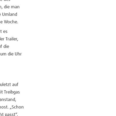
n, die man
he Umland
die Woche.
t es
r Trailer,
f die
 um die Uhr
uletzt auf
it Treibgas
anstand,
nost. „Schon
t passt“,