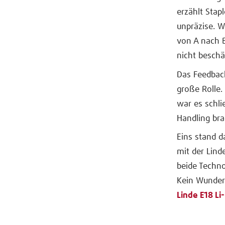
erzählt Stap
unpräzise. W
von A nach 
nicht beschä
Das Feedback
große Rolle.
war es schli
Handling bra
Eins stand d
mit der Lin
beide Techn
Kein Wunder 
Linde E18 Li