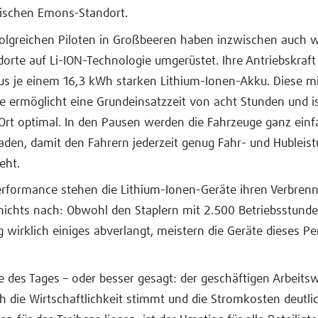
ischen Emons-Standort.
olgreichen Piloten in Großbeeren haben inzwischen auch w
rte auf Li-ION-Technologie umgerüstet. Ihre Antriebskraft
aus je einem 16,3 kWh starken Lithium-Ionen-Akku. Diese mi
e ermöglicht eine Grundeinsatzzeit von acht Stunden und is
rt optimal. In den Pausen werden die Fahrzeuge ganz einf
den, damit den Fahrern jederzeit genug Fahr- und Hubleist
eht.
erformance stehen die Lithium-Ionen-Geräte ihren Verbren
 nichts nach: Obwohl den Staplern mit 2.500 Betriebsstunde
 wirklich einiges abverlangt, meistern die Geräte dieses 
 des Tages – oder besser gesagt: der geschäftigen Arbeits
 die Wirtschaftlichkeit stimmt und die Stromkosten deutli