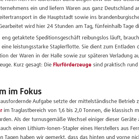
nternehmens ein und liefern Waren aus ganz Deutschland a
itertransport in die Hauptstadt sowie ins brandenburgisc
 Gearbeitet wird hier 24 Stunden am Tag, fünfeinhalb Tage 
 eng getaktete Speditionsgeschäft reibungslos läuft, brauch
eine leistungsstarke Staplerflotte. Sie dient zum Entladen de
tion der Waren in der Halle sowie zur späteren Verladung au
zeuge. Kurz gesagt: Die
Flurförderzeuge
sind praktisch rund
m im Fokus
rausfordernde Aufgabe setzte der mittelständische Betrieb z
r
im Traglastbereich von 1,6 bis 2,0 Tonnen, die klassisch m
rden. Als der turnusgemäße Wechsel einiger dieser Geräte 
auch einen Lithium-Ionen-Stapler eines Herstellers aus Fer
 Tagen haben wir gemerkt, dass das hinten und vorne nich