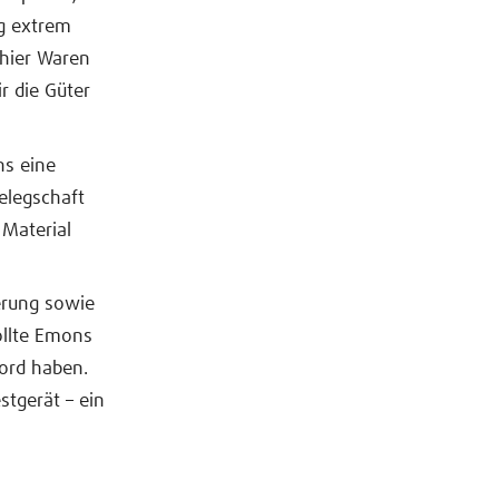
ng extrem
 hier Waren
r die Güter
ns eine
elegschaft
 Material
erung sowie
ollte Emons
ord haben.
stgerät – ein