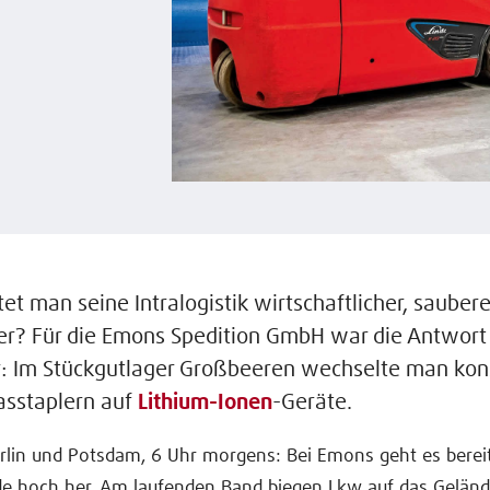
et man seine Intralogistik wirtschaftlicher, sauber
er? Für die Emons Spedition GmbH war die Antwort
: Im Stückgutlager Großbeeren wechselte man ko
asstaplern auf
Lithium-Ionen
-Geräte.
lin und Potsdam, 6 Uhr morgens: Bei Emons geht es bereit
de hoch her. Am laufenden Band biegen Lkw auf das Geländ