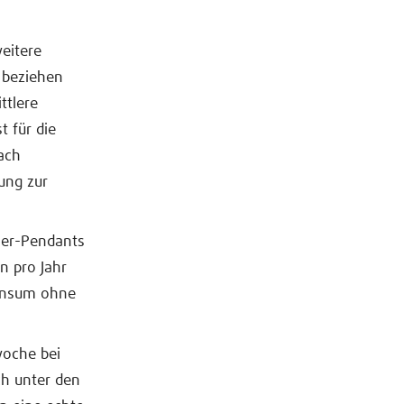
eitere
 beziehen
ttlere
t für die
ach
ung zur
ner-Pendants
n pro Jahr
Pensum ohne
woche bei
ch unter den