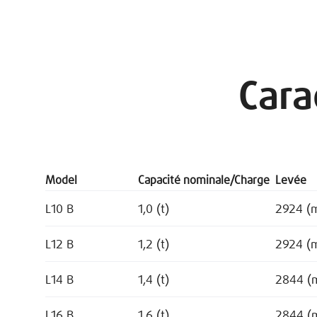
Cara
Model
Capacité nominale/Charge
Levée
L10 B
1,0 (t)
2924 (
L12 B
1,2 (t)
2924 (
L14 B
1,4 (t)
2844 (
L16 B
1,6 (t)
2844 (