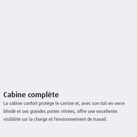
Xi16P
1,6 (t)
3050 (mm)
21 / 21 km/h
Xi16P Container
1,6 (t)
2850 (mm)
21 / 21 km/h
Xi16PH
1,6 (t)
3350 (mm)
21 / 21 km/h
Xi18P
1,8 (t)
3050 (mm)
21 / 21 km/h
Xi18P Container
1,8 (t)
2850 (mm)
21 / 21 km/h
Cabine complète
La cabine confort protège le cariste et, avec son toit en verre
Xi18PH
1,8 (t)
3350 (mm)
21 / 21 km/h
blindé et ses grandes portes vitrées, offre une excellente
visibilité sur la charge et l’environnement de travail.
Xi20P
2,0 (t)
3050 (mm)
21 / 21 km/h