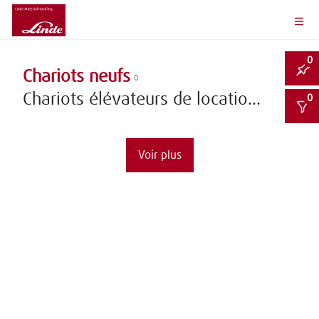
0
Chariots neufs
0
Chariots élévateurs de location (Shop)
0
Voir plus